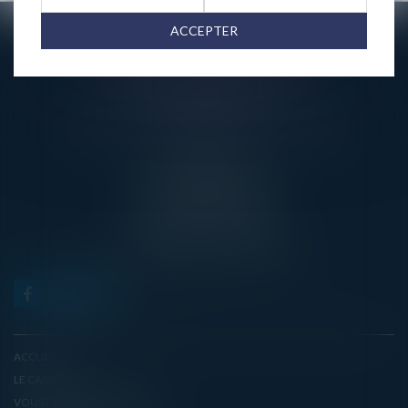
ACCEPTER
AARPI AVEC VOUS AVOCATS
3 RUE DE L’AMIRAL CLOUÉ
75016 PARIS
TÉL : 01 45 20 10 63 - FAX : 01 45 20 07 06
PONTOISE
13, RUE TAILLEPIED
95300 PONTOISE
TÉL : 01 45 20 10 63
contact@avecvous-avocats.fr
ACCUEIL
LE CABINET
VOUS ÊTES UN PARTICULIER