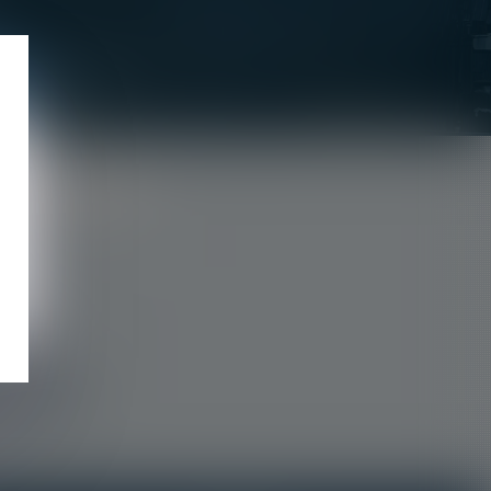
ligne.
 contacter le
r l’option de