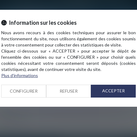
INFORMATION
Information sur les cookies
Nous avons recours à des cookies techniques pour assurer le bon
fonctionnement du site, nous utilisons également des cookies soumis
Nouvelle adresse du cabinet :
à votre consentement pour collecter des statistiques de visite.
Cliquez ci-dessous sur « ACCEPTER » pour accepter le dépôt de
3 rue de l’Amiral Cloué
l'ensemble des cookies ou sur « CONFIGURER » pour choisir quels
75016 PARIS
cookies nécessitant votre consentement seront déposés (cookies
VALIDER
statistiques), avant de continuer votre visite du site.
Plus d'informations
OK
ACCEPTER
CONFIGURER
REFUSER
le numéro de ma facture ?
 numéro sur votre facture commence par un
F
, vous pouvez régler en 
 numéro de votre facture commence par
PRO
ou
AVA
, veuillez
tariat au
01 45 20 10 63
, nous ferons le nécessaire pour vous active
nt en ligne.