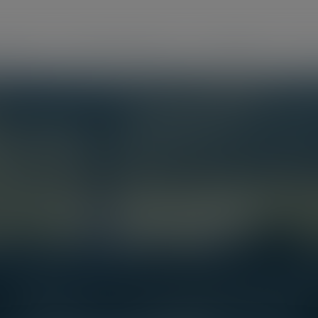
RTICULIER
VOUS ÊTES UN EMPLOYEUR
VOS FORMATIONS
LES A
Paiement en ligne
avec le cabinet