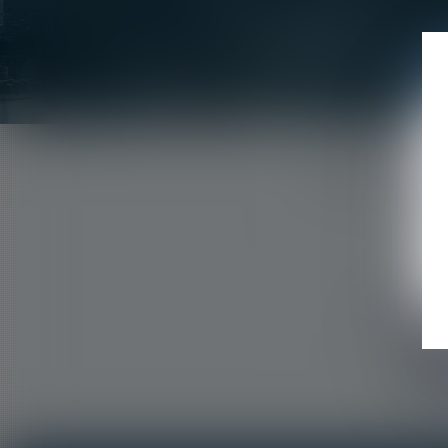
Référence
Où trouver 
Si le
Si le
secré
paieme