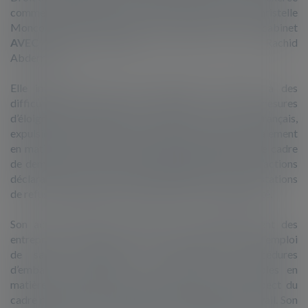
comme collaboratrice au sein du cabinet de Me Christelle
Monconduit à Cergy, avant de fonder, en 2019, le cabinet
AVEC VOUS AVOCATS,
aux côtés de Me Rachid
Abderrezak.
Elle intervient auprès de particuliers confrontés à des
difficultés liées à leur droit au séjour, ou à des mesures
d’éloignement (obligation de quitter le territoire français,
expulsion, interdiction du territoire français) mais également
en matière de droit de la nationalité française, dans le cadre
de demandes de certificat de nationalité française, d’actions
déclaratoires devant le tribunal judiciaire et de contestations
de refus d’enregistrement de déclarations de nationalité.
Son activité s’étend par ailleurs à l’accompagnement des
entreprises confrontées aux enjeux juridiques liés à l’emploi
de salariés étrangers. Elle sécurise les procédures
d’embauche, conseille sur les dispositifs applicables en
matière de mobilité internationale et veille au respect du
cadre réglementaire en matière d’autorisation de travail. Son