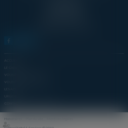
13, RUE TAILLEPIED
95300 PONTOISE
TÉL : 01 45 20 10 63
contact@avecvous-avocats.fr
ACCUEIL
LE CABINET
VOUS ÊTES UN PARTICULIER
VOUS ÊTES UN EMPLOYEUR
LES ACTUS
URGENCE
CONTACT POUR UN RENDEZ-VOUS
Honoraires
Plan du site
Mentions légales
Septeo Digital & Services © 2019