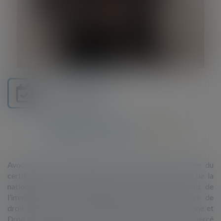
Je prends RDV
ANAÏS PLACE
Avocate depuis 2013, Maître Anaïs Place est titulaire du
certificat de spécialisation en droit des étrangers et de la
nationalité, avec une qualification spécifique en droit de
l’immigration professionnelle. Diplômée du Magistère de
droit des activités économiques et du Master 2 Personne et
Droit de l’Université Paris 1 Panthéon‑Sorbonne, elle a exercé