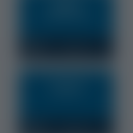
PRENDRE
RENDEZ-VOUS
AUPRES DU CABINET
CLIQUEZ ICI !
CONSULTATION
A DISTANCE
CLIQUEZ ICI !