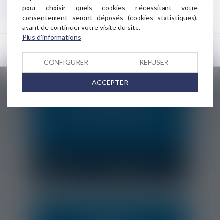
pour choisir quels cookies nécessitant votre
Vous pouvez également remplir notre
75016 PARIS
consentement seront déposés (cookies statistiques),
formulaire de contact pour :
avant de continuer votre visite du site.
Plus d'informations
OK
CONFIGURER
REFUSER
ACCEPTER
ÊTRE RAPPELE
POUR UNE URGENCE
(arrestation, obligation de quitter le
territoire français sans délai...)
CLIQUEZ ICI !