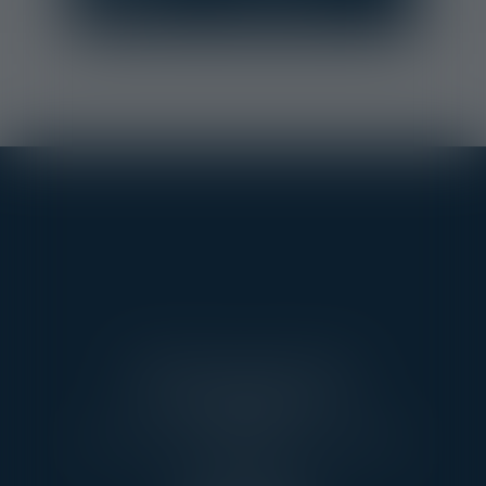
AARPI AVEC VOUS AVOCATS
3 RUE DE L’AMIRAL CLOUÉ
75016 PARIS
TÉL : 01 45 20 10 63 - FAX : 01 45 20 07 06
PONTOISE