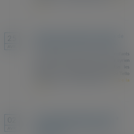
suite
Décision de la CEDH dans l'affaire de
25
migrants blessés par tirs de balles
AVR.
Les requérants sont l’épouse et les enfants
mineurs de Belal Tello, un ressortissant syrien
décédé le 18 décembre 2015. Selon les
requérants, le 22 septembre 2014, Belal Tello
embarqua dans le bateau IMREN I ...
Lire la
suite
Le nombre de demandeurs d'asile a
02
baissé en 2018 au sein de l'Union
AVR.
européenne