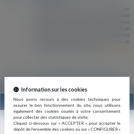
D’après les derniers chiffres publiés par
Eurostat, 580 800 personnes ont demandé
l’asile pour la première fois dans l’Union
européenne (UE) en 2018. Ce nombre est en
baisse de 11% par rapport à 2017 et moitié
moindre que ceux de 2015 et 2016, où plus de
1,2 million d’étrangers avaient...
Lire la suite
Des associations font condamner la
26
préfecture du Val-de-Marne pour ne
Information sur les cookies
MARS
pas avoir respecté le droit d’asile en
Nous avons recours à des cookies techniques pour
INFORMATION
prison
assurer le bon fonctionnement du site, nous utilisons
également des cookies soumis à votre consentement
La préfecture du Val-de-Marne va devoir
pour collecter des statistiques de visite.
enregistrer les demandes d'asile de sept
Nouvelle adresse du cabinet :
Cliquez ci-dessous sur « ACCEPTER » pour accepter le
étrangers incarcérés à la maison d'arrêt de
dépôt de l'ensemble des cookies ou sur « CONFIGURER »
3 rue de l’Amiral Cloué
Fresnes. C’est la justice qui en a décidé ainsi,