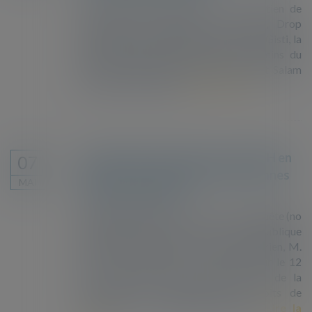
Deux personnes exilées, avec le soutien de
l’Auberge des migrants, la Cimade, Drop
solidarité, la Fondation Abbé Pierre, le Gisti, la
Ligue des droits de l’Homme, Médecins du
monde, le Refugee Women’s Centre et Salam
Nord/Pas-de-Calais...
Lire la suite
Revirement de position de la CEDH en
07
matière de traitement des personnes
MAI
liées au terrorisme
À l’origine de l’affaire se trouve une requête (no
12148/18) dirigée contre la République
française et dont un ressortissant algérien, M.
A.M. (« le requérant »), a saisi la Cour le 12
mars 2018 en vertu de l’article 34 de la
Convention de sauvegarde des droits de
l’homme et des libertés fondame...
Lire la