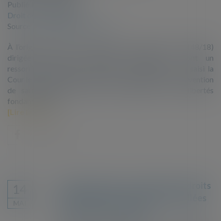
Publié le :
07/05/2019
Droit de l'immigration
Source :
www.dalloz-actualite.fr
À l’origine de l’affaire se trouve une requête (no 12148/18)
dirigée contre la République française et dont un
ressortissant algérien, M. A.M. (« le requérant »), a saisi la
Cour le 12 mars 2018 en vertu de l’article 34 de la Convention
de sauvegarde des droits de l’homme et des libertés
fondamentales...
Lire la suite
Grande-Synthe : la violation des droits
14
fondamentaux des personnes exilées
MAI
portée devant la justice