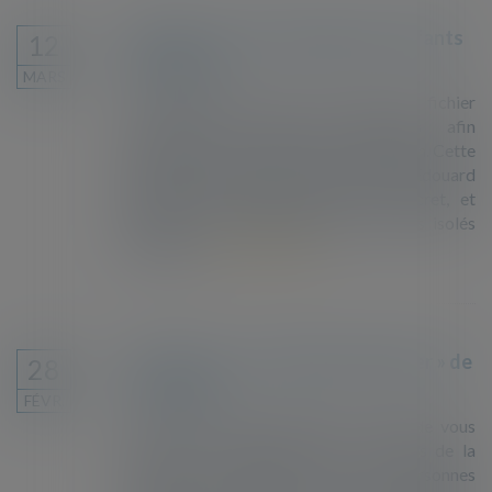
Pétition contre le fichage des enfants
12
étrangers
MARS
Le gouvernement met en place un fichier
national des mineurs étrangers afin
notamment de procéder à leur expulsion. Cette
pétition adressée au Premier ministre Edouard
Philippe lui demande retirer ce décret, et
garantir un accueil digne aux mineurs isolés
étrangers...
Lire la suite
Découvrez « La machine à expulser » de
28
La Cimade
FÉVR.
"Avec cette vidéo dessinée, La Cimade vous
propose un voyage dans les coulisses de la
machine à expulser. Pour les personnes