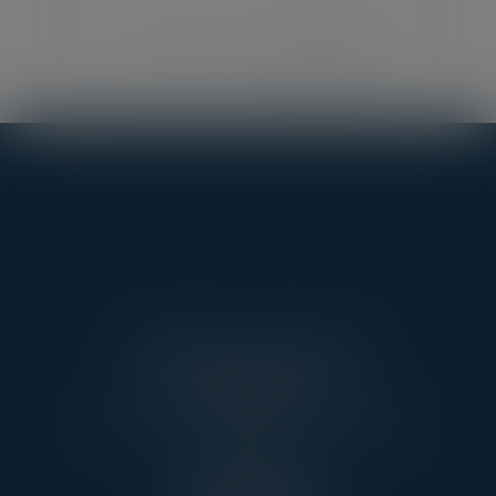
<<
<
...
2
3
4
5
6
7
8
>
>>
AARPI AVEC VOUS AVOCATS
3 RUE DE L’AMIRAL CLOUÉ
75016 PARIS
TÉL : 01 45 20 10 63 - FAX : 01 45 20 07 06
PONTOISE
13, RUE TAILLEPIED