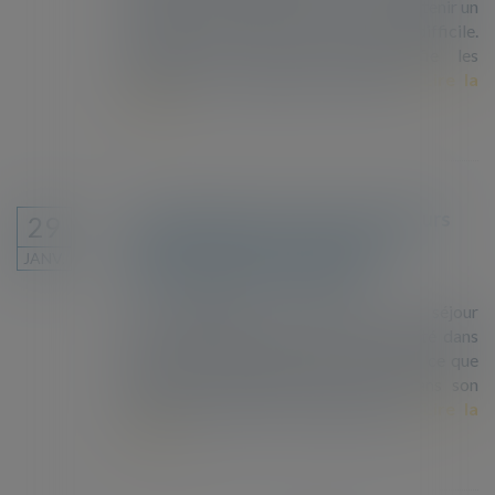
étrangères désirant vivre en France, obtenir un
titre de séjour est de plus en plus difficile.
D’année en année, L’Etat intensifie les
dispositifs de privation de liberté...
Lire la
suite
Les demandeurs de titres de séjours
29
défavorisés par le système de
JANV.
demandes dématérialisées
Les demandes de titres de séjour
dématérialisées entraînent une inégalité dans
l’accès aux droits des personnes. C’est ce que
dénonce le Défenseur des droits dans son
rapport publié le 17 janvier 2019...
Lire la
suite