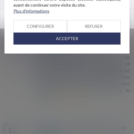
suite
avant de continuer votre visite du site.
Plus d'informations
OK
CONFIGURER
REFUSER
Demande de droit d'asile et séjours
19
ACCEPTER
irréguliers : recours d'associations
MARS
contre un décret
Treize associations et syndicats ont déféré au
Conseil d’État le décret n° 2018-1159 du 14
décembre 2018, pris pour l’application de la loi
du 10 septembre 2018, qui contient, d’une
part, des dispositions relatives aux étrangers
non admis ou en séjour irrégulier sur le
territoire...
Lire la suite
Pétition contre le fichage des enfants
12