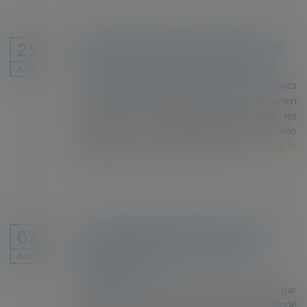
Décision de la CEDH dans l'affaire de
25
migrants blessés par tirs de balles
AVR.
Les requérants sont l’épouse et les enfants
mineurs de Belal Tello, un ressortissant syrien
décédé le 18 décembre 2015. Selon les
requérants, le 22 septembre 2014, Belal Tello
embarqua dans le bateau IMREN I ...
Lire la
suite
Le nombre de demandeurs d'asile a
02
baissé en 2018 au sein de l'Union
AVR.
européenne
D’après les derniers chiffres publiés par
Eurostat, 580 800 personnes ont demandé