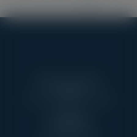
<<
<
...
2
3
4
5
6
7
8
>
>>
AARPI AVEC VOUS AVOCATS
3 RUE DE L’AMIRAL CLOUÉ
75016 PARIS
TÉL : 01 45 20 10 63 - FAX : 01 45 20 07 06
PONTOISE
13, RUE TAILLEPIED
95300 PONTOISE
TÉL : 01 45 20 10 63