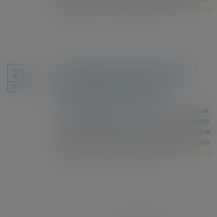
dispositifs de privation de liberté...
Lire la
suite
Les demandeurs de titres de séjours
29
défavorisés par le système de
JANV.
demandes dématérialisées
Les demandes de titres de séjour
dématérialisées entraînent une inégalité dans
l’accès aux droits des personnes. C’est ce que
dénonce le Défenseur des droits dans son
rapport publié le 17 janvier 2019...
Lire la
suite