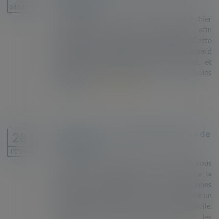
étrangers
MARS
Le gouvernement met en place un fichier
national des mineurs étrangers afin
notamment de procéder à leur expulsion. Cette
pétition adressée au Premier ministre Edouard
Philippe lui demande retirer ce décret, et
garantir un accueil digne aux mineurs isolés
étrangers...
Lire la suite
Découvrez « La machine à expulser » de
28
La Cimade
FÉVR.
"Avec cette vidéo dessinée, La Cimade vous
propose un voyage dans les coulisses de la
machine à expulser. Pour les personnes
étrangères désirant vivre en France, obtenir un
titre de séjour est de plus en plus difficile.
D’année en année, L’Etat intensifie les