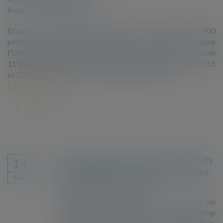
Source :
www.vie-publique.fr
D’après les derniers chiffres publiés par Eurostat, 580 800
personnes ont demandé l’asile pour la première fois dans
l’Union européenne (UE) en 2018. Ce nombre est en baisse de
11% par rapport à 2017 et moitié moindre que ceux de 2015
et 2016, où plus de 1,2 million d’étrangers avaient...
Lire la suite
Grande-Synthe : la violation des droits
14
fondamentaux des personnes exilées
MAI
portée devant la justice
Deux personnes exilées, avec le soutien de
l’Auberge des migrants, la Cimade, Drop