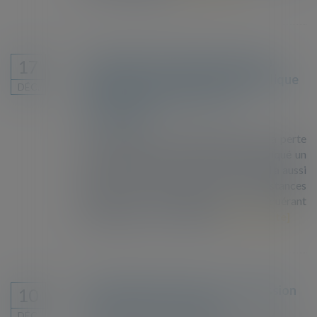
Contentieux relatifs à la perte de
17
nationalité : le Conseil d’État applique
DÉC.
un nouveau délai de recours
raisonnable
À l’occasion de contentieux relatifs à la perte
de nationalité, le Conseil d’État a appliqué un
nouveau délai de recours raisonnable. Il a aussi
fourni une illustration des circonstances
particulières qui permettent au requérant
d’échapper à l’irrecevabilité...
Lire la suite
Des ONG demandent une commission
10
d’enquête aux frontières
DÉC.