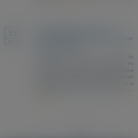
En cas de Brexit sans accord, la
11
première délivrance d'un titre de séjour
JUIN
sera taxée à 100 €
En l'absence d'accord sur le retrait du
Royaume-Uni de l'Union européenne, les
ressortissants britanniques résidant en France
ainsi que les membres de leur famille devront
s'acquitter d'une taxe de 100 € au titre de la
première délivrance d'un titre de séjour...
Lire
la suite
<<
<
...
2
3
4
5
6
7
8
>
>>