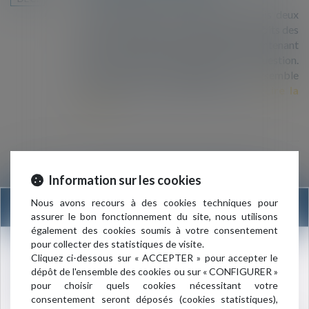
Des associations, qui dénoncent depuis deux
ans et demi de graves violations des droits des
migrants aux frontières, souhaitent maintenant
que les députés s’emparent de la question.
Aucun groupe parlementaire ne semble
cependant sur le point de le faire...
Lire la
suite
Les associations s'alarment de la
19
Information sur les cookies
dégradation de la couverture santé
NOV.
Nous avons recours à des cookies techniques pour
INFORMATION
des personnes étrangères
assurer le bon fonctionnement du site, nous utilisons
également des cookies soumis à votre consentement
Alors même qu’Agnès Buzyn réaffirmait début
pour collecter des statistiques de visite.
octobre devant les députés « le droit à la santé
Nouvelle adresse du cabinet :
Cliquez ci-dessous sur « ACCEPTER » pour accepter le
pour tous », son audition devant les
dépôt de l'ensemble des cookies ou sur « CONFIGURER »
3 rue de l’Amiral Cloué
parlementaires le 30 octobre laisse présager la
pour choisir quels cookies nécessitant votre
75016 PARIS
mise en place de nombreuses entraves à ce
consentement seront déposés (cookies statistiques),