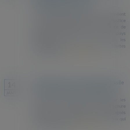
d'immigration dits "sûrs"
Paris - Les défenseurs des migrants multiplient
ces dernières semaines les recours en justice
pour contester la décision de la France de
maintenir inchangée sa liste de pays
d'immigration dits "sûrs", dont les
ressortissants ont des chances réduites
d'obtenir l'asile...
Lire la suite
Publication du nouveau guide de l'asile
14
pour les mineurs non accompagnés
JANV.
L'Ofpra publie son guide de l'asile pour les
mineurs non accompagnés. Cette brochure
s’adresse aux mineurs non accompagnés
demandeurs d’asile, ainsi qu’à celles et ceux qui
les accompagnent...
Lire la suite