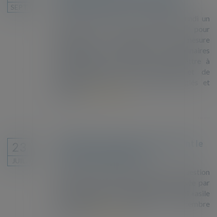
collectif devant le Conseil d'Etat
SEPT.
Vingt-neuf associations ont déposé lundi un
recours devant le Conseil d’Etat pour
demander la suspension d’une mesure
«discriminatoire» obligeant les gestionnaires
d’hébergements d’urgence à transmettre à
l’Office français de l’immigration et de
l’intégration (OFII) la liste des réfugiés et
deman...
Lire la suite
Le fichier des mineurs isolés devant le
23
Conseil constitutionnel
JUIL.
Les juges examinent ce mardi une question
prioritaire de constitutionnalité, déposée par
22 associations, sur l'article 51 de la loi «asile
et immigration» promulguée en septembre
dernier...
Lire la suite