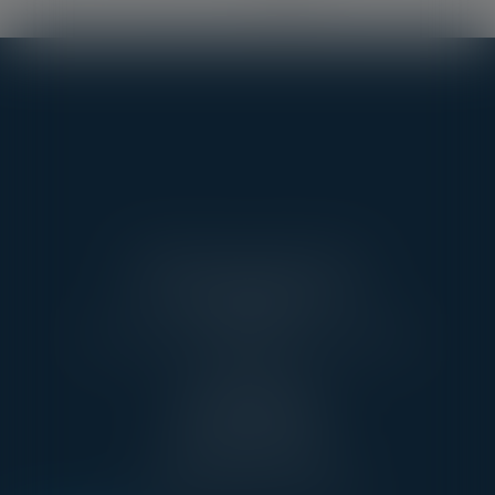
AARPI AVEC VOUS AVOCATS
3 RUE DE L’AMIRAL CLOUÉ
75016 PARIS
TÉL : 01 45 20 10 63 - FAX : 01 45 20 07 06
PONTOISE
13, RUE TAILLEPIED
95300 PONTOISE
TÉL : 01 45 20 10 63
contact@avecvous-avocats.fr