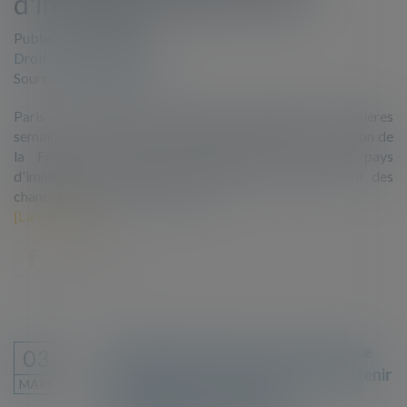
d'immigration dits "sûrs"
Publié le :
03/03/2020
Droit de l'immigration
Source :
www.lexpress.fr
Paris - Les défenseurs des migrants multiplient ces dernières
semaines les recours en justice pour contester la décision de
la France de maintenir inchangée sa liste de pays
d'immigration dits "sûrs", dont les ressortissants ont des
chances réduites d'obtenir l'asile...
Lire la suite
Multiplication des recours en justice
03
pour contester la décision de maintenir
MARS
inchangée sa liste de pays