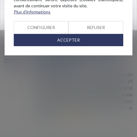
ont annoncé jeudi 21 mars des associations
avant de continuer votre visite du site.
ayant aidé les migrants concernés...
Lire la
Plus d'informations
suite
OK
CONFIGURER
REFUSER
ACCEPTER
Demande de droit d'asile et séjours
19
irréguliers : recours d'associations
MARS
contre un décret
Treize associations et syndicats ont déféré au
Conseil d’État le décret n° 2018-1159 du 14
décembre 2018, pris pour l’application de la loi
du 10 septembre 2018, qui contient, d’une
part, des dispositions relatives aux étrangers
non admis ou en séjour irrégulier sur le
territoire...
Lire la suite