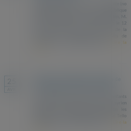
À l’origine de l’affaire se trouve une requête (no
12148/18) dirigée contre la République
française et dont un ressortissant algérien, M.
A.M. (« le requérant »), a saisi la Cour le 12
mars 2018 en vertu de l’article 34 de la
Convention de sauvegarde des droits de
l’homme et des libertés fondame...
Lire la
suite
Décision de la CEDH dans l'affaire de
25
migrants blessés par tirs de balles
AVR.
Les requérants sont l’épouse et les enfants
mineurs de Belal Tello, un ressortissant syrien
décédé le 18 décembre 2015. Selon les
requérants, le 22 septembre 2014, Belal Tello
embarqua dans le bateau IMREN I ...
Lire la
suite