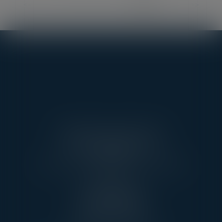
<<
<
...
3
4
5
6
7
8
9
>
>>
AARPI AVEC VOUS AVOCATS
3 RUE DE L’AMIRAL CLOUÉ
75016 PARIS
TÉL : 01 45 20 10 63 - FAX : 01 45 20 07 06
PONTOISE
13, RUE TAILLEPIED
95300 PONTOISE
TÉL : 01 45 20 10 63