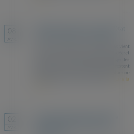
Fichage des enfants : le conseil d'état
08
refuse de suspendre le dispositif
AVR.
Paris, le 4 avril 2019 – Le Conseil d’Etat vient
de refuser de suspendre l’exécution du décret
du 30 janvier 2019 autorisant le fichage des
mineur·e·s isolé·e·s. Nos organisations restent
déterminées à mettre fin à ce qui constitue une
atteinte grave aux droits de l’enfant...
Lire la
suite
Le nombre de demandeurs d'asile a
02
baissé en 2018 au sein de l'Union
AVR.
européenne