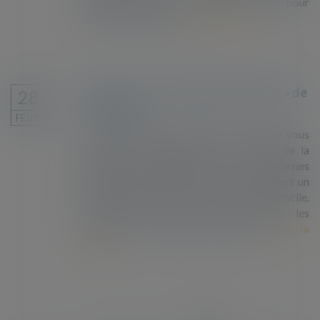
doivent mettre en récit leurs vies pour
convaincre les juges...
Lire la suite
Découvrez « La machine à expulser » de
28
La Cimade
FÉVR.
"Avec cette vidéo dessinée, La Cimade vous
propose un voyage dans les coulisses de la
machine à expulser. Pour les personnes
étrangères désirant vivre en France, obtenir un
titre de séjour est de plus en plus difficile.
D’année en année, L’Etat intensifie les
dispositifs de privation de liberté...
Lire la
suite