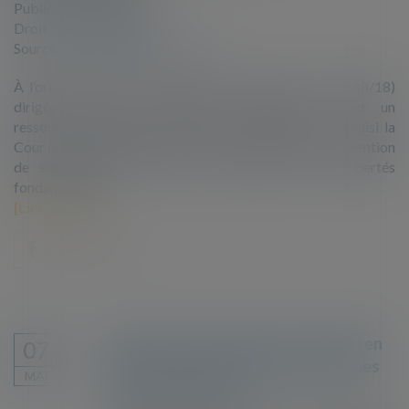
Publié le :
07/05/2019
Droit de l'immigration
Source :
www.dalloz-actualite.fr
À l’origine de l’affaire se trouve une requête (no 12148/18)
dirigée contre la République française et dont un
ressortissant algérien, M. A.M. (« le requérant »), a saisi la
Cour le 12 mars 2018 en vertu de l’article 34 de la Convention
de sauvegarde des droits de l’homme et des libertés
fondamentales...
Lire la suite
Revirement de position de la CEDH en
07
matière de traitement des personnes
MAI
liées au terrorisme