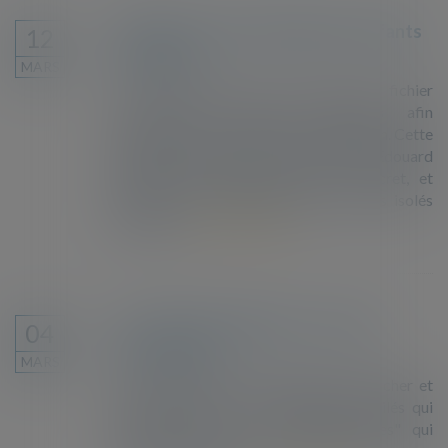
Pétition contre le fichage des enfants
12
étrangers
MARS
Le gouvernement met en place un fichier
national des mineurs étrangers afin
notamment de procéder à leur expulsion. Cette
pétition adressée au Premier ministre Edouard
Philippe lui demande retirer ce décret, et
garantir un accueil digne aux mineurs isolés
étrangers...
Lire la suite
Les récits des migrants : "croire à
04
l'incroyable"
MARS
Marc Weitzmann interroge Smaïn Laacher et
Alexis Nouss sur la condition des exilés qui
cherchent l'asile, ces "êtres-frontières" qui