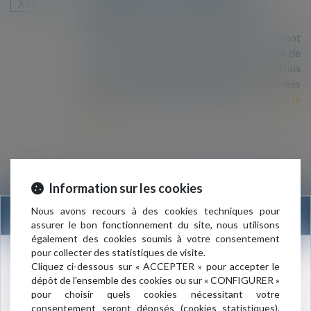
JUIL.
Britanniques et les Américains
Incluant tous les citoyens des pays qui n'ont
pas besoin de visa d'entrée dans les Etats de
l'UE et impliquant l'imposition de frais
d'entrée et la divulgation de toutes les données
personnelles et des détails de visite...
Lire la
suite
Bruxelles veut faciliter l’immigration
Information sur les cookies
10
légale de "compétences et de talents"
Nous avons recours à des cookies techniques pour
MAI
INFORMATION
assurer le bon fonctionnement du site, nous utilisons
La Commission européenne a présenté une
également des cookies soumis à votre consentement
directive visant à faciliter l’immigration légale
pour collecter des statistiques de visite.
au sein de l’UE de travailleurs jeunes dans
Nouvelle adresse du cabinet :
Cliquez ci-dessous sur « ACCEPTER » pour accepter le
certains domaines d'activité confrontés à un
dépôt de l'ensemble des cookies ou sur « CONFIGURER »
3 rue de l’Amiral Cloué
manque de main-d'œuvre. Bruxelles entend
pour choisir quels cookies nécessitant votre
75016 PARIS
ainsi simplifier la procédure pour l'obtention
consentement seront déposés (cookies statistiques),