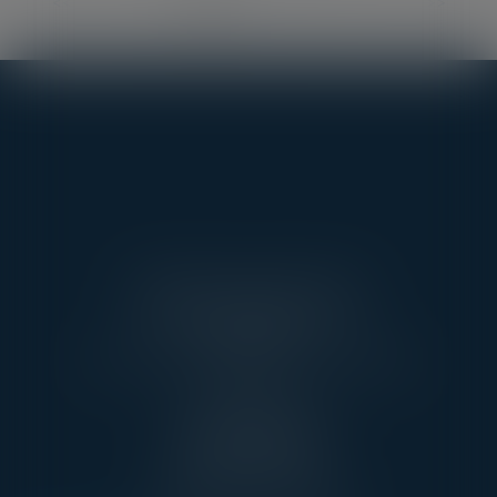
<<
<
1
2
3
4
5
6
7
...
>
>>
AARPI AVEC VOUS AVOCATS
3 RUE DE L’AMIRAL CLOUÉ
75016 PARIS
TÉL : 01 45 20 10 63 - FAX : 01 45 20 07 06
PONTOISE
13, RUE TAILLEPIED
95300 PONTOISE
TÉL : 01 45 20 10 63