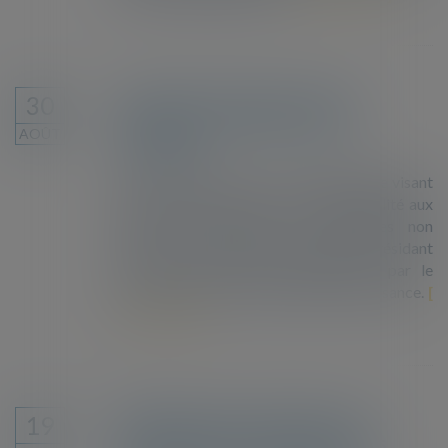
Le droit de vote pour tous les
30
résidentes et résidents de nos
AOÛT
communes !
Une proposition de loi constitutionnelle visant
à accorder le droit de vote et d’éligibilité aux
élections municipales aux personnes non
ressortissantes de l’Union européenne résidant
en France vient d’être déposée [1] par le
député Sacha Houlié, du groupe Renaissance.
Lire la suite
L'UE impose des restrictions sur
19
l’entrée dans le territoire pour les