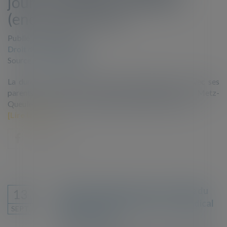
jours : la CEDH condamne
(encore) la France
Publié le :
20/04/2022
Droit de l'immigration
Source :
www.lexbase.fr
La durée de la rétention d’un enfant mineur placé avec ses
parents au centre de rétention administrative de Metz-
Queuleu a conduit à une double violation de la CESDH.
Lire la suite
Refus de séjour pour soins : office du
13
juge en cas de levée du secret médical
SEPT.
par l'étranger