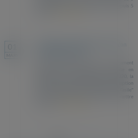
000 saisines traitées par l’institution depuis 5
ans, qui...
Lire la suite
La politique d’immigration de l’Union
01
européenne en crise
MARS
La crise migratoire de 2015 a fortement
déstabilisé la coopération européenne en
matière d’asile et d’immigration. En 2020, la
Commission européenne a annoncé l’adoption
d’un nouveau "Pacte sur la migration et l’asile"
dont les modalités pratiques restent à mettre
en œuvre...
Lire la suite