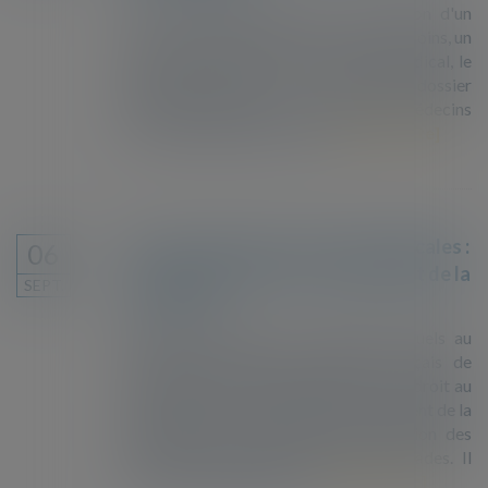
Pour le Conseil d'État, si, à l'occasion d'un
recours contre un refus de séjour pour soins, un
étranger décide de lever le secret médical, le
juge doit statuer au vu de l'entier dossier
médical ayant permis au collège des médecins
de l'Ofii d'émettre son avis...
Lire la suite
Droit au séjour pour raisons médicales :
06
la suspicion toujours au détriment de la
SEPT.
protection
Année après année, les rapports annuels au
Parlement rédigés par l’Office français de
l’immigration et de l’intégration sur le droit au
séjour pour raisons médicales témoignent de la
dégradation du dispositif de protection des
personnes étrangères gravement malades. Il
s’est affaibli depuis qu’un...
Lire la suite