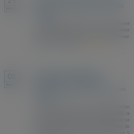
29
ses enfants. Le Défenseur des droits
MARS
l'a aidée.
De nationalité étrangère, le consulat de France
refusait de transcrire les actes de naissance
des enfants de Neha. Elle a saisi le Défenseur
des droits et témoigne.
Lire la suite
Accès au service public de la
08
naturalisation : un parcours
MARS
d’obstacles qui entrave les droits des
usagers
A la suite du rapport sur la dématérialisation
des services publics paru le 16 février 2022, la
Défenseure des droits, Claire Hédon, rend ce
jour un rapport sur l’accès au service public de
la naturalisation. Il s’appuie sur les plus de 5