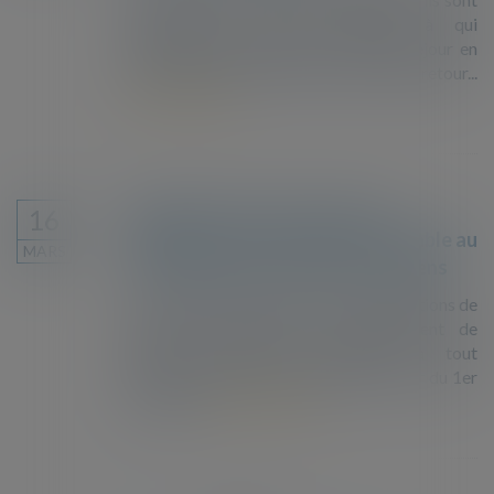
nombreux les jeunes migrants à qui
l'administration refuse leur titre de séjour en
plein milieu de leurs études. Un difficile retour...
Lire la suite
Application dans le temps des
16
obligations de déclaration préalable au
MARS
détachement de salariés européens
Le Conseil d’État précise que les obligations de
déclaration préalable au détachement de
salariés européens s’appliquent à tout
détachement effectif réalisé à compter du 1er
mai 2015...
Lire la suite