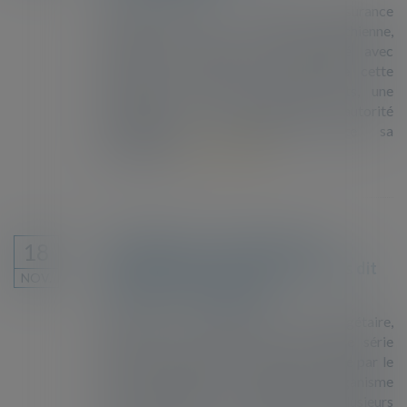
Depuis qu’elle a, contre l’assurance
d’acquisition de la nationalité autrichienne,
dissous son rapport de nationalité avec
l’Estonie et présenté la preuve de cette
dissolution dans les délais prescrits, une
personne se trouve apatride. L’autorité
administrative autrichienne rejette sa
demande d’...
Lire la suite
L'immigration, "un bienfait pour
18
l'économie": tout ce qu’on ne vous dit
NOV.
jamais sur l’immigration
Impact sur la croissance, coût budgétaire,
effet sur les salaires, etc. Dans une série
d’études publiées ce mardi 9 novembre par le
Conseil d’analyse économique, organisme
placé auprès de Matignon, plusieurs