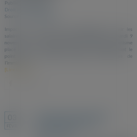
Publié le :
18/11/2021
Droit de l'immigration
Source :
www.challenges.fr
Impact sur la croissance, coût budgétaire, effet sur les
salaires, etc. Dans une série d’études publiées ce mardi 9
novembre par le Conseil d’analyse économique, organisme
placé auprès de Matignon, plusieurs universitaires font le
point sur les véritables retombées économiques de
l’immigration.
Lire la suite
CJUE : perte de la citoyenneté
03
européenne et principe de
FÉVR.
proportionnalité