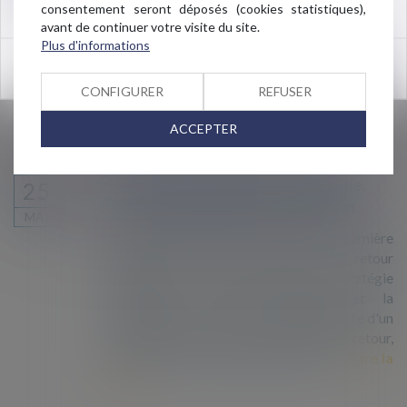
consentement seront déposés (cookies statistiques),
Commissariat de l’ONU pour les réfugiés
avant de continuer votre visite du site.
(HCR), appelant à « à un soutien renouvelé et
Plus d'informations
fort de la communauté internationale en faveur
OK
» de ces civils qui ont fui le Myanmar...
Lire la
suite
CONFIGURER
REFUSER
ACCEPTER
Commission européenne, stratégie,
25
retour volontaire et réintégration
MAI
La Commission adopte ce jour la première
stratégie de l'UE en matière de retour
volontaire et de réintégration. Cette stratégie
encourage le retour volontaire et la
réintégration en tant que partie intégrante d'un
système commun de l'UE en matière de retour,
un objectif clé du nouveau pacte sur l...
Lire la
suite