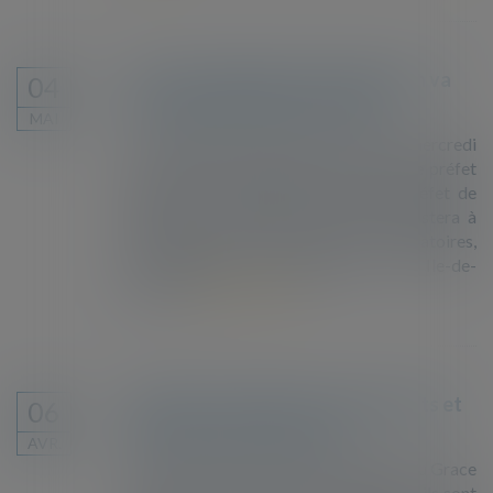
Un préfet délégué à l’immigration va
04
être nommé en Île-de-France
MAI
Le Conseil des ministres a décidé mercredi
21 avril 2021 la création d’un poste de préfet
délégué à l’immigration auprès du préfet de
police de Paris, dont la mission consistera à
coordonner la gestion des flux migratoires,
particulièrement importants, en Ile-de-
France...
Lire la suite
Apprentis, étudiants mais migrants et
06
priés de rentrer chez eux
AVR.
Comme Soruba à Poitiers en bac pro ou Grace
Stevy en master de droit à La Rochelle, ils sont