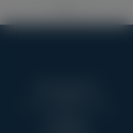
<<
<
1
2
3
4
5
6
7
...
>
>>
AARPI AVEC VOUS AVOCATS
3 RUE DE L’AMIRAL CLOUÉ
75016 PARIS
TÉL : 01 45 20 10 63 - FAX : 01 45 20 07 06
PONTOISE
13, RUE TAILLEPIED
95300 PONTOISE