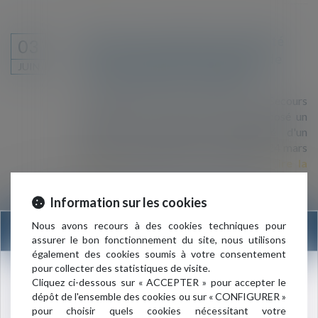
Recours contre le décret et l'arrêté
03
relatifs au dépôt des demandes de
JUIN
titres de séjour par téléservice
La Cimade, la LdH, le Gisti, le Secours
catholique, le SAF et l'UNEF ont déposé un
recours en annulation accompagné d'un
référé-suspension contre le décret du 24 mars
2021 et l'arrêté du 27 avril 2021...
Lire la
suite
Information sur les cookies
Nous avons recours à des cookies techniques pour
INFORMATION
assurer le bon fonctionnement du site, nous utilisons
La crise des réfugiés rohingyas « ne
01
également des cookies soumis à votre consentement
pour collecter des statistiques de visite.
doit pas tomber dans l’oubli » (HCR)
JUIN
Nouvelle adresse du cabinet :
Cliquez ci-dessous sur « ACCEPTER » pour accepter le
La crise des réfugiés rohingyas ne doit pas être
dépôt de l'ensemble des cookies ou sur « CONFIGURER »
3 rue de l’Amiral Cloué
oubliée, a alerté vendredi le Haut-
pour choisir quels cookies nécessitant votre
75016 PARIS