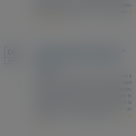
universitaires font le point sur les véritables
retombées économiques de l’immigration.
Lire la suite
Procès en appel des 7 de Briançon : la
08
solidarité et la liberté d’expression
JUIN
menacées
Demain, jeudi 27 mai 2021, à 14h se tiendra à
Grenoble le procès en appel des sept
personnes solidaires, dites-les 7 de Briançon,
reconnues coupables en première instance, le
13 décembre 2018, pour aide à l’entrée et à la
circulation sur le territoire national de
personnes en situation irrégulièr...
Lire la
suite