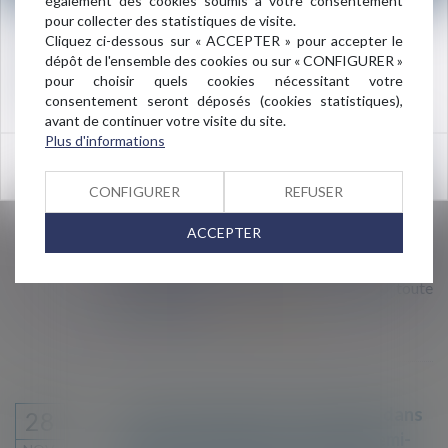
également des cookies soumis à votre consentement
considéré que les sommes n’étaient pas à la
pour collecter des statistiques de visite.
hauteur des enjeux...
Lire la suite
Nouvelle adresse du cabinet :
Cliquez ci-dessous sur « ACCEPTER » pour accepter le
dépôt de l'ensemble des cookies ou sur « CONFIGURER »
3 rue de l’Amiral Cloué
pour choisir quels cookies nécessitant votre
75016 PARIS
consentement seront déposés (cookies statistiques),
avant de continuer votre visite du site.
«Immigration massive» et «pleins
05
Plus d'informations
pouvoirs» : que dit vraiment le pacte de
OK
DÉC.
l’ONU sur les migrations ?
CONFIGURER
REFUSER
Sur les réseaux sociaux, plusieurs internautes
ACCEPTER
s’inquiètent de voir Emmanuel Macron signer
prochainement cet accord, qui, selon eux,
pourrait faire perdre à la France toute
souveraineté...
Lire la suite
Les enfants migrants et réfugiés dans
28
le monde pourraient remplir un demi-