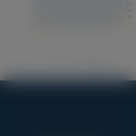
situation irrégulière avaient augmenté en
2018. « L’entrée en fonction de ce
gouvernement a marqué un tournant » dans la
lutte contre l’immigration irrégulière,...
Lire la
suite
<<
<
...
3
4
5
6
7
8
9
>
>>