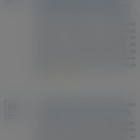
NOV.
million de salles de classe, d’après un
Rapport de l’UNESCO sur l’éducation
Le Rapport mondial de suivi sur l'éducation
2019 de l'UNESCO, intitulé Migration,
déplacement et éducation, a été lancé en
présence de la Directrice générale de
l'UNESCO, Audrey Azoulay, à Berlin le 20
novembre. Il montre que le nombre d'enfants
migrants et réfugiés en âge d'aller à l'école
dans...
Lire la suite
Les expulsions d’étrangers en situation
08
irrégulière en hausse de 20 % en 2018
NOV.
Le ministre de l’intérieur, Christophe Castaner,
a affirmé, mardi 6 novembre, à l’Assemblée
nationale que les expulsions d’étrangers en