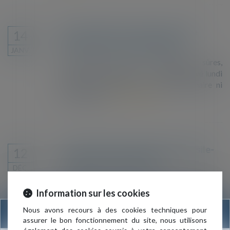
Que contient (ou non) le pacte de
14
Marrakech sur les migrations ?
JANV.
Un texte pour des « migrations sûres,
ordonnées et régulières » a été approuvé lundi
à Maroc. Mais il n’est ni révolutionnaire ni
contraignant...
Lire la suite
Le Sénat rejette le budget 2019 asile-
12
immigration-intégration
DÉC.
La majorité de droite et du centre du Sénat a
rejeté ce jeudi soir les crédits de la mission
Information sur les cookies
asile, immigration et intégration dans le projet
Nous avons recours à des cookies techniques pour
INFORMATION
de loi de finances 2019. Malgré un budget
assurer le bon fonctionnement du site, nous utilisons
nettement revalorisé, la Haute assemblée a