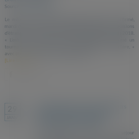
Source :
www.lemonde.fr
Le ministre de l’intérieur, Christophe Castaner, a affirmé,
mardi 6 novembre, à l’Assemblée nationale que les expulsions
d’étrangers en situation irrégulière avaient augmenté en 2018.
« L’entrée en fonction de ce gouvernement a marqué un
tournant » dans la lutte contre l’immigration irrégulière, «
avec une reprise nette des éloignements »...
Lire la suite
Les demandeurs de titres de séjours
29
défavorisés par le système de
JANV.
demandes dématérialisées
Les demandes de titres de séjour