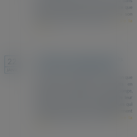
dématérialisées entraînent une inégalité dans
l’accès aux droits des personnes. C’est ce que
dénonce le Défenseur des droits dans son
rapport publié le 17 janvier 2019...
Lire la
suite
Les ONG de sauvetage de migrants
22
sont de retour en Méditerranée
JANV.
Si l’automne 2018 avait donné l’impression que
les ONG de sauvetage de migrants en
Méditerranée étaient près de jeter l’éponge,
l’arrivée de l’hiver marque une reprise de leur
activité – et des mini-crises diplomatiques qui
accompagnent presque systématiquement
chaque sauvetage depuis l’été 2018.
Lire la
suite