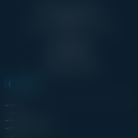
AARPI AVEC VOUS AVOCATS
3 RUE DE L’AMIRAL CLOUÉ
75016 PARIS
TÉL : 01 45 20 10 63 - FAX : 01 45 20 07 06
PONTOISE
13, RUE TAILLEPIED
95300 PONTOISE
TÉL : 01 45 20 10 63
contact@avecvous-avocats.fr
ACCUEIL
LE CABINET
VOUS ÊTES UN PARTICULIER
VOUS ÊTES UN EMPLOYEUR
LES ACTUS