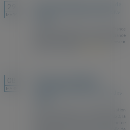
Elle voulait régulariser la situation de
29
ses enfants. Le Défenseur des droits
MARS
l'a aidée.
De nationalité étrangère, le consulat de France
refusait de transcrire les actes de naissance
des enfants de Neha. Elle a saisi le Défenseur
des droits et témoigne.
Lire la suite
Accès au service public de la
08
naturalisation : un parcours
MARS
d’obstacles qui entrave les droits des
usagers
A la suite du rapport sur la dématérialisation
des services publics paru le 16 février 2022, la
Défenseure des droits, Claire Hédon, rend ce
jour un rapport sur l’accès au service public de