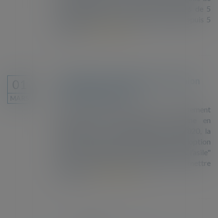
la naturalisation. Il s’appuie sur les plus de 5
000 saisines traitées par l’institution depuis 5
ans, qui...
Lire la suite
La politique d’immigration de l’Union
01
européenne en crise
MARS
La crise migratoire de 2015 a fortement
déstabilisé la coopération européenne en
matière d’asile et d’immigration. En 2020, la
Commission européenne a annoncé l’adoption
d’un nouveau "Pacte sur la migration et l’asile"
dont les modalités pratiques restent à mettre
en œuvre...
Lire la suite