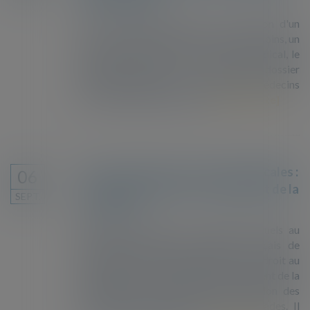
par l'étranger
Pour le Conseil d'État, si, à l'occasion d'un
recours contre un refus de séjour pour soins, un
étranger décide de lever le secret médical, le
juge doit statuer au vu de l'entier dossier
médical ayant permis au collège des médecins
de l'Ofii d'émettre son avis...
Lire la suite
Droit au séjour pour raisons médicales :
06
la suspicion toujours au détriment de la
SEPT.
protection
Année après année, les rapports annuels au
Parlement rédigés par l’Office français de
l’immigration et de l’intégration sur le droit au
séjour pour raisons médicales témoignent de la
dégradation du dispositif de protection des
personnes étrangères gravement malades. Il