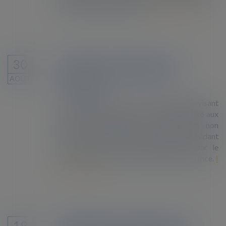
s’est affaibli depuis qu’un...
Lire la suite
Le droit de vote pour tous les
30
résidentes et résidents de nos
AOÛT
communes !
Une proposition de loi constitutionnelle visant
à accorder le droit de vote et d’éligibilité aux
élections municipales aux personnes non
ressortissantes de l’Union européenne résidant
en France vient d’être déposée [1] par le
député Sacha Houlié, du groupe Renaissance.
Lire la suite
L'UE impose des restrictions sur
19