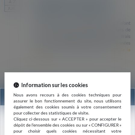
l’entrée dans le territoire pour les
JUIL.
Britanniques et les Américains
Incluant tous les citoyens des pays qui n'ont
pas besoin de visa d'entrée dans les Etats de
l'UE et impliquant l'imposition de frais
d'entrée et la divulgation de toutes les données
personnelles et des détails de visite...
Lire la
suite
Information sur les cookies
Bruxelles veut faciliter l’immigration
10
légale de "compétences et de talents"
Nous avons recours à des cookies techniques pour
INFORMATION
MAI
assurer le bon fonctionnement du site, nous utilisons
La Commission européenne a présenté une
également des cookies soumis à votre consentement
directive visant à faciliter l’immigration légale
pour collecter des statistiques de visite.
au sein de l’UE de travailleurs jeunes dans
Nouvelle adresse du cabinet :
Cliquez ci-dessous sur « ACCEPTER » pour accepter le
certains domaines d'activité confrontés à un
dépôt de l'ensemble des cookies ou sur « CONFIGURER »
3 rue de l’Amiral Cloué
pour choisir quels cookies nécessitant votre
manque de main-d'œuvre. Bruxelles entend
75016 PARIS