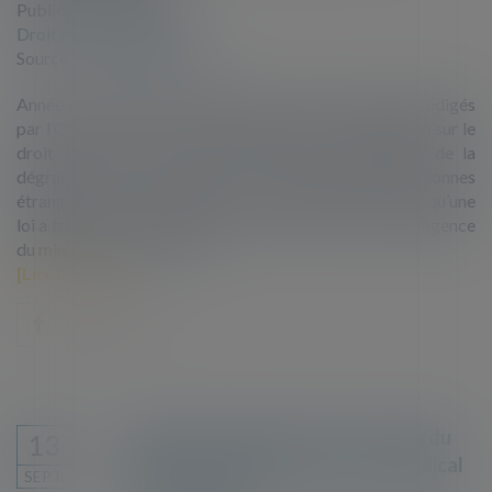
Publié le :
06/09/2022
Droit de l'immigration
Source :
www.lacimade.org
Année après année, les rapports annuels au Parlement rédigés
par l’Office français de l’immigration et de l’intégration sur le
droit au séjour pour raisons médicales témoignent de la
dégradation du dispositif de protection des personnes
étrangères gravement malades. Il s’est affaibli depuis qu’une
loi a transféré la compétence d’évaluation médicale à l’agence
du ministère de l’intérieur...
Lire la suite
Refus de séjour pour soins : office du
13
juge en cas de levée du secret médical
SEPT.