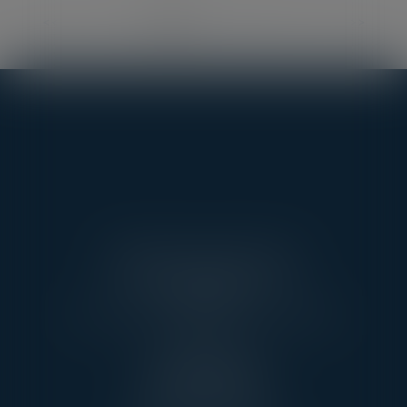
<<
<
1
2
3
4
5
6
7
...
>
>>
AARPI AVEC VOUS AVOCATS
3 RUE DE L’AMIRAL CLOUÉ
75016 PARIS
TÉL : 01 45 20 10 63 - FAX : 01 45 20 07 06
PONTOISE
13, RUE TAILLEPIED
95300 PONTOISE