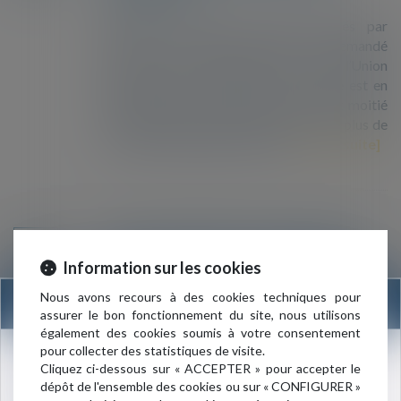
D’après les derniers chiffres publiés par
Eurostat, 580 800 personnes ont demandé
l’asile pour la première fois dans l’Union
européenne (UE) en 2018. Ce nombre est en
baisse de 11% par rapport à 2017 et moitié
moindre que ceux de 2015 et 2016, où plus de
1,2 million d’étrangers avaient...
Lire la suite
Des associations font condamner la
26
préfecture du Val-de-Marne pour ne
Information sur les cookies
MARS
pas avoir respecté le droit d’asile en
Nous avons recours à des cookies techniques pour
INFORMATION
prison
assurer le bon fonctionnement du site, nous utilisons
également des cookies soumis à votre consentement
La préfecture du Val-de-Marne va devoir
pour collecter des statistiques de visite.
enregistrer les demandes d'asile de sept
Nouvelle adresse du cabinet :
Cliquez ci-dessous sur « ACCEPTER » pour accepter le
étrangers incarcérés à la maison d'arrêt de
dépôt de l'ensemble des cookies ou sur « CONFIGURER »
3 rue de l’Amiral Cloué
Fresnes. C’est la justice qui en a décidé ainsi,