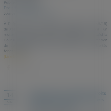
Publié le :
07/05/2019
Droit de l'immigration
Source :
www.dalloz-actualite.fr
À l’origine de l’affaire se trouve une requête (no 12148/18)
dirigée contre la République française et dont un
ressortissant algérien, M. A.M. (« le requérant »), a saisi la
Cour le 12 mars 2018 en vertu de l’article 34 de la Convention
de sauvegarde des droits de l’homme et des libertés
fondamentales...
Lire la suite
Grande-Synthe : la violation des droits
14
fondamentaux des personnes exilées
MAI
portée devant la justice