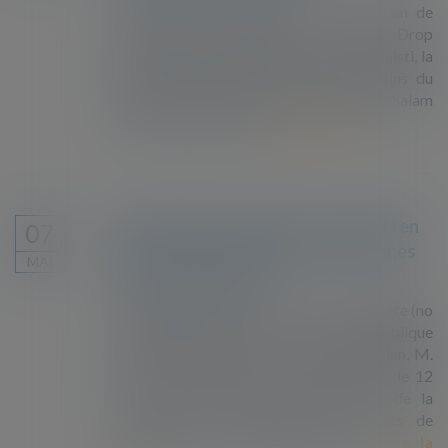
Deux personnes exilées, avec le soutien de
l’Auberge des migrants, la Cimade, Drop
solidarité, la Fondation Abbé Pierre, le Gisti, la
Ligue des droits de l’Homme, Médecins du
monde, le Refugee Women’s Centre et Salam
Nord/Pas-de-Calais...
Lire la suite
Revirement de position de la CEDH en
07
matière de traitement des personnes
MAI
liées au terrorisme
À l’origine de l’affaire se trouve une requête (no
12148/18) dirigée contre la République
française et dont un ressortissant algérien, M.
A.M. (« le requérant »), a saisi la Cour le 12
mars 2018 en vertu de l’article 34 de la
Convention de sauvegarde des droits de
l’homme et des libertés fondame...
Lire la