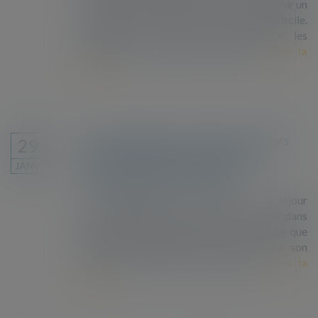
étrangères désirant vivre en France, obtenir un
titre de séjour est de plus en plus difficile.
D’année en année, L’Etat intensifie les
dispositifs de privation de liberté...
Lire la
suite
Les demandeurs de titres de séjours
29
défavorisés par le système de
JANV.
demandes dématérialisées
Les demandes de titres de séjour
dématérialisées entraînent une inégalité dans
l’accès aux droits des personnes. C’est ce que
dénonce le Défenseur des droits dans son
rapport publié le 17 janvier 2019...
Lire la
suite