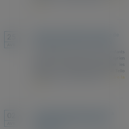
suite
Décision de la CEDH dans l'affaire de
25
migrants blessés par tirs de balles
AVR.
Les requérants sont l’épouse et les enfants
mineurs de Belal Tello, un ressortissant syrien
décédé le 18 décembre 2015. Selon les
requérants, le 22 septembre 2014, Belal Tello
embarqua dans le bateau IMREN I ...
Lire la
suite
Le nombre de demandeurs d'asile a
02
baissé en 2018 au sein de l'Union
AVR.
européenne