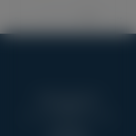
<<
<
...
2
3
4
5
6
7
8
>
>>
AARPI AVEC VOUS AVOCATS
3 RUE DE L’AMIRAL CLOUÉ
75016 PARIS
TÉL : 01 45 20 10 63 - FAX : 01 45 20 07 06
PONTOISE
13, RUE TAILLEPIED