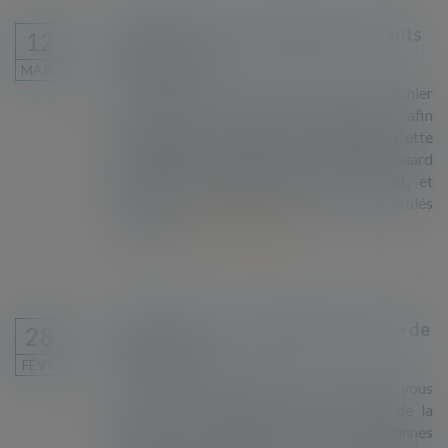
Pétition contre le fichage des enfants
12
étrangers
MARS
Le gouvernement met en place un fichier
national des mineurs étrangers afin
notamment de procéder à leur expulsion. Cette
pétition adressée au Premier ministre Edouard
Philippe lui demande retirer ce décret, et
garantir un accueil digne aux mineurs isolés
étrangers...
Lire la suite
Découvrez « La machine à expulser » de
28
La Cimade
FÉVR.
"Avec cette vidéo dessinée, La Cimade vous
propose un voyage dans les coulisses de la
machine à expulser. Pour les personnes