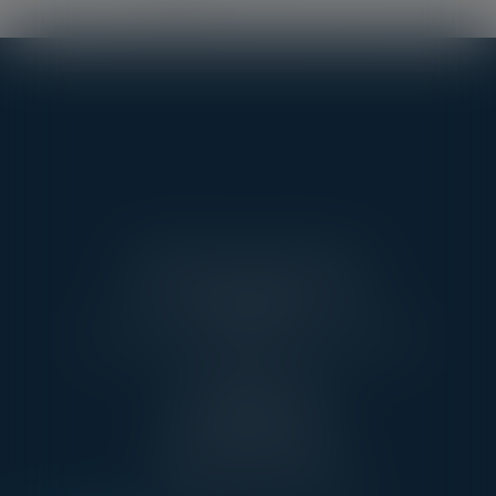
AARPI AVEC VOUS AVOCATS
3 RUE DE L’AMIRAL CLOUÉ
75016 PARIS
TÉL : 01 45 20 10 63 - FAX : 01 45 20 07 06
PONTOISE
13, RUE TAILLEPIED
95300 PONTOISE
TÉL : 01 45 20 10 63
contact@avecvous-avocats.fr