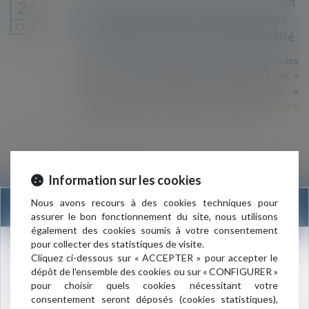
Démarches en ligne : dématérialisation
24
des demandes de titres de séjour des
OCT.
étrangers en situation de vulnérabilité
À partir du 3 octobre, les premières demandes
et les renouvellements des titres de séjour «
Vie Privée et Familiale –Vulnérabilités »
s’effectuent exclusivement en ligne sur...
Lire
la suite
Information sur les cookies
En Europe, les travailleurs migrants
06
Nous avons recours à des cookies techniques pour
INFORMATION
financent la sécurité sociale sans en
assurer le bon fonctionnement du site, nous utilisons
JUIN
bénéficier
également des cookies soumis à votre consentement
pour collecter des statistiques de visite.
Les migrants en provenance de pays tiers qui
Nouvelle adresse du cabinet :
Cliquez ci-dessous sur « ACCEPTER » pour accepter le
viennent travailler dans l’Union européenne
dépôt de l'ensemble des cookies ou sur « CONFIGURER »
3 rue de l’Amiral Cloué
pour de courtes périodes sont souvent exclus
pour choisir quels cookies nécessitant votre
75016 PARIS
de la protection sociale. Telle est la conclusion
consentement seront déposés (cookies statistiques),