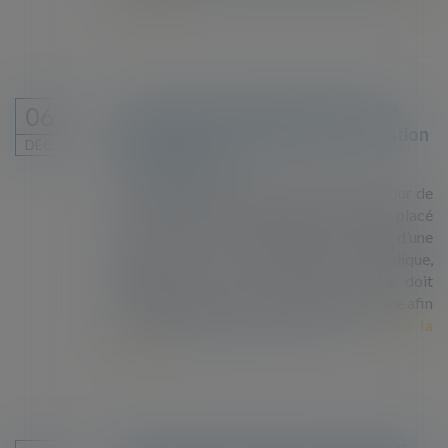
la suite
Le curateur d’un étranger doit être
06
informé de son placement en rétention
DÉC.
administrative
Par un arrêt du 15 novembre 2023, la Cour de
cassation affirme que lorsqu’un étranger placé
en rétention administrative fait l’objet d’une
mesure de protection juridique,
l’administration qui en a connaissance doit
informer la personne chargée de la mesure afin
que l’étranger puisse exercer ses d...
Lire la
suite