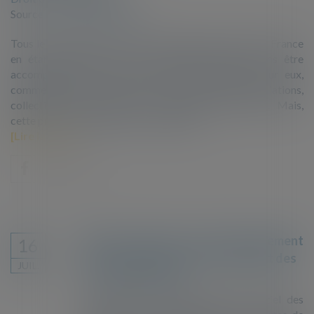
Source :
www.vie-publique.fr
Tous les ans, plusieurs milliers de migrants arrivent en France
en étant mineurs (ou en se déclarant mineurs) sans être
accompagnés d'aucun membre de leur famille. Pour eux,
commence alors un parcours où interviennent associations,
collectivités territoriales et institutions judiciaires. Mais,
cette prise en charge est-elle suffisante..
Lire la suite
ANEF : le téléservice s'étend largement
16
aux demandes de renouvellement des
JUIL.
cartes de résident
A compter du 4 juillet 2024, l'essentiel des