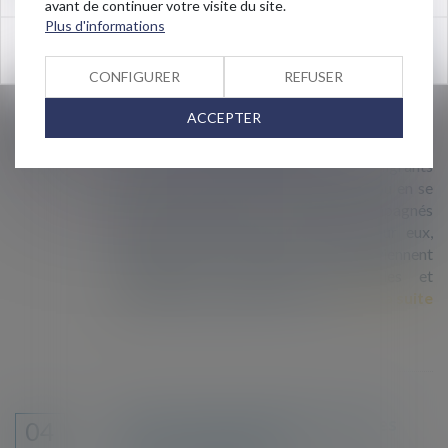
d’un rapport publié en mai...
Lire la suite
avant de continuer votre visite du site.
Plus d'informations
OK
CONFIGURER
REFUSER
Mineurs étrangers isolé : un dispositif
31
ACCEPTER
de prise en charge saturé ?
JANV.
Tous les ans, plusieurs milliers de migrants
arrivent en France en étant mineurs (ou en se
déclarant mineurs) sans être accompagnés
d'aucun membre de leur famille. Pour eux,
commence alors un parcours où interviennent
associations, collectivités territoriales et
institutions judiciaires. Mais, ce...
Lire la suite
Aide au séjour irrégulier, droits des
04