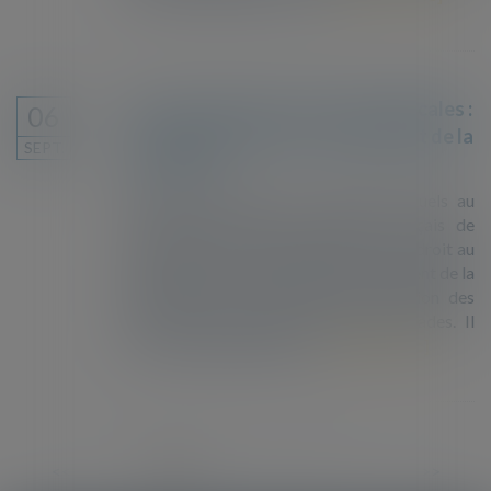
Droit au séjour pour raisons médicales :
06
la suspicion toujours au détriment de la
SEPT.
protection
Année après année, les rapports annuels au
Parlement rédigés par l’Office français de
l’immigration et de l’intégration sur le droit au
séjour pour raisons médicales témoignent de la
dégradation du dispositif de protection des
personnes étrangères gravement malades. Il
s’est affaibli depuis qu’un...
Lire la suite
<<
<
1
2
3
4
5
6
7
...
>
>>