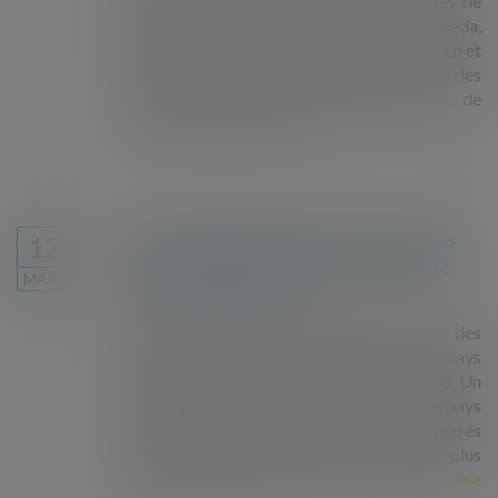
demandes de renouvellement des « cartes de
résident » délivrées dans le cadre du Ceseda,
des accords franco-algérien, franco-tunisien et
franco-marocain ou en application d'une des
conventions signées par la France avec de
nombreux pays africains...
Lire la suite
Libre circulation des personnes dans
12
l'UE : quelle est la part de la mobilité
MARS
intra-européenne ?
De 4,5% à plus de 11% : la part moyenne des
immigrés dans la population des pays
européens a plus que doublé depuis 1960. Un
tiers des immigrés est d'origine d'un autre pays
de l'Union européenne (UE). Les immigrés
intracommunautaires sont en moyenne plus
qualifiés et plus souvent en emploi ce qu...
Lire