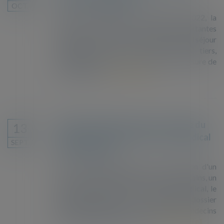
tiers et confiscation
OCT.
Dans sa décision du 7 septembre 2022, la
chambre criminelle apporte d’importantes
précisions tant sur l’infraction d’aide au séjour
irrégulier que sur les droits des tiers,
propriétaires de biens visés par une mesure de
confiscation...
Lire la suite
Refus de séjour pour soins : office du
13
juge en cas de levée du secret médical
SEPT.
par l'étranger
Pour le Conseil d'État, si, à l'occasion d'un
recours contre un refus de séjour pour soins, un
étranger décide de lever le secret médical, le
juge doit statuer au vu de l'entier dossier
médical ayant permis au collège des médecins
de l'Ofii d'émettre son avis...
Lire la suite