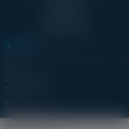
PONTOISE
13, RUE TAILLEPIED
95300 PONTOISE
TÉL : 01 45 20 10 63
contact@avecvous-avocats.fr
ACCUEIL
LE CABINET
VOUS ÊTES UN PARTICULIER
VOUS ÊTES UN EMPLOYEUR
LES ACTUS
URGENCE
CONTACT POUR UN RENDEZ-VOUS
Honoraires
Plan du site
Mentions légales