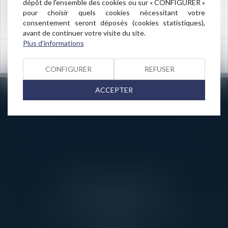
dépôt de l'ensemble des cookies ou sur « CONFIGURER »
3 rue de l’Amiral Cloué
pour choisir quels cookies nécessitant votre
75016 PARIS
consentement seront déposés (cookies statistiques),
avant de continuer votre visite du site.
Plus d'informations
<<
<
1
2
3
>
>>
OK
CONFIGURER
REFUSER
ACCEPTER
AARPI AVEC VOUS AVOCATS
3 RUE DE L’AMIRAL CLOUÉ
75016 PARIS
TÉL : 01 45 20 10 63 - FAX : 01 45 20 07 06