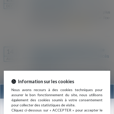
d’appel de Bordeaux
DÉC.
L’avocat général a requis des peines plus
lourdes qu’en première instance contre l’ex-
Saft et son dirigeant.
Lire la suite
Maître Rachid ABDERREZAK assiste
14
un médecin mis en cause après le décès
AVR.
d’un gardé-à-vue
AUJOURD'HUI, un médecin de l'hôpital
Bichat est convoqué dans le bureau de la juge
Information sur les cookies
d'instruction du tribunal de grande instance
(TGI) de Paris, Michèle Ganascia, en vue d'une
Nous avons recours à des cookies techniques pour
INFORMATION
éventuelle mise en examen. Cet acte de
assurer le bon fonctionnement du site, nous utilisons
procédure constitue un nouvel épisode dans
également des cookies soumis à votre consentement
l'instruction visant à éclaircir les cir...
Lire la
pour collecter des statistiques de visite.
suite
Nouvelle adresse du cabinet :
Cliquez ci-dessous sur « ACCEPTER » pour accepter le